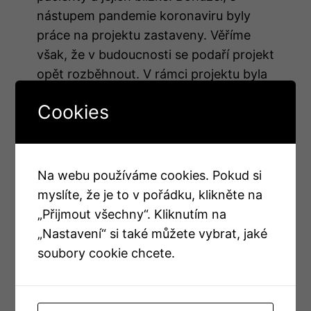
nástupem pandemie koronaviru byly
práce na projektu zastaveny. Věříme
však, že v budoucnosti se podaří projekt
opět rozběhnout. V rámci projektu byla
vytvořena jedna bezplatně dostupná
Cookies
publikace primárně určená pro
odbornou veřejnost, kterou si můžete
stáhnout níže.
Na webu používáme cookies. Pokud si
myslíte, že je to v pořádku, klikněte na
„Přijmout všechny“. Kliknutím na
Bezplatná publikace
„Nastavení“ si také můžete vybrat, jaké
soubory cookie chcete.
Rakovina z