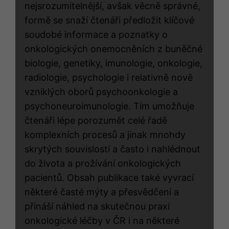
nejsrozumitelnější, avšak věcně správné,
formě se snaží čtenáři předložit klíčové
soudobé informace a poznatky o
onkologických onemocněních z buněčné
biologie, genetiky, imunologie, onkologie,
radiologie, psychologie i relativně nově
vzniklých oborů psychoonkologie a
psychoneuroimunologie. Tím umožňuje
čtenáři lépe porozumět celé řadě
komplexních procesů a jinak mnohdy
skrytých souvislostí a často i nahlédnout
do života a prožívání onkologických
pacientů. Obsah publikace také vyvrací
některé časté mýty a přesvědčení a
přináší náhled na skutečnou praxi
onkologické léčby v ČR i na některé