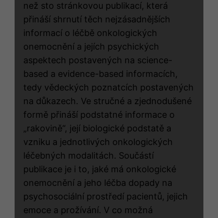
než sto stránkovou publikací, která
přináší shrnutí těch nejzásadnějších
informací o léčbě onkologických
onemocnění a jejích psychických
aspektech postavených na science-
based a evidence-based informacích,
tedy vědeckých poznatcích postavených
na důkazech. Ve stručné a zjednodušené
formě přináší podstatné informace o
„rakovině“, její biologické podstatě a
vzniku a jednotlivých onkologických
léčebných modalitách. Součástí
publikace je i to, jaké má onkologické
onemocnění a jeho léčba dopady na
psychosociální prostředí pacientů, jejich
emoce a prožívání. V co možná