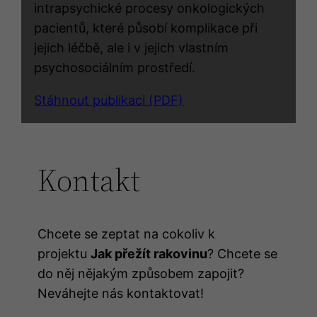
intrapsychické procesy onkologických
pacientů, které působí komplikace při
jejich léčbě, ale i v jejich vlastním
psychosociálním prostředí.
Stáhnout publikaci (PDF)
Kontakt
Chcete se zeptat na cokoliv k
projektu
Jak přežít rakovinu
? Chcete se
do něj nějakým způsobem zapojit?
Neváhejte nás kontaktovat!