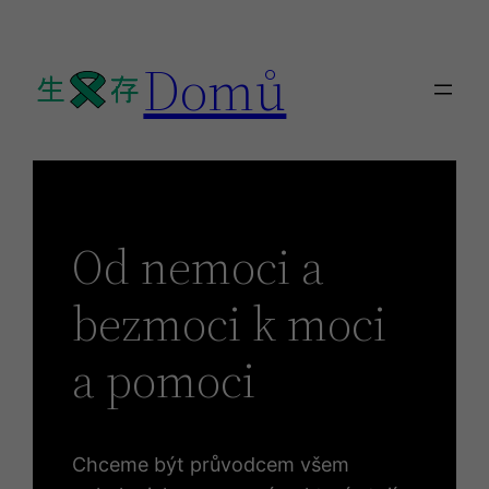
Přeskočit
na
Domů
obsah
Od nemoci a
bezmoci k moci
a pomoci
Chceme být průvodcem všem